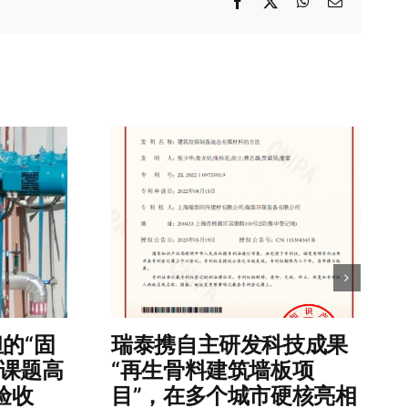
Facebook
X
WhatsApp
电
邮
担的“固
瑞泰携自主研发科技成果
项课题高
“再生骨料建筑墙板项
验收
目”，在多个城市硬核亮相