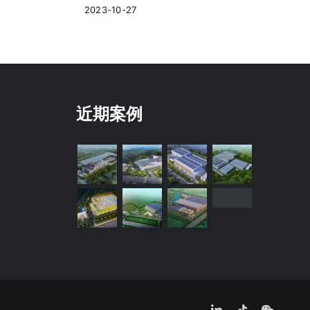
2023-10-27
近期案例
LinkedIn
Tiktok
WeCha