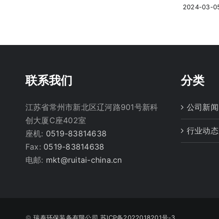
2024-03-0
联系我们
分类
江苏省常州市新北区辽河路901号新科
公司新闻
创大厦C座402室
行业动态
座机:
0519-83814638
Fax:
0519-83814638
电邮:
mkt@ruitai-china.cn
©️
瑞泰环保装备有限公司
苏ICP备2022018201号-3